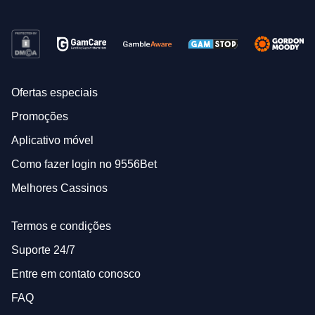
Ofertas especiais
Promoções
Aplicativo móvel
Como fazer login no 9556Bet
Melhores Cassinos
Termos e condições
Suporte 24/7
Entre em contato conosco
FAQ