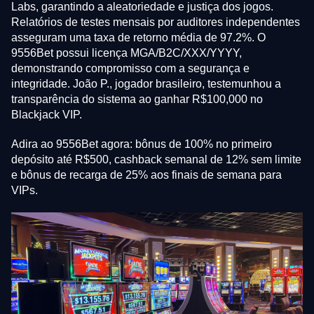
Labs, garantindo a aleatoriedade e justiça dos jogos.
Relatórios de testes mensais por auditores independentes
asseguram uma taxa de retorno média de 97.2%. O
9556Bet possui licença MGA/B2C/XXX/YYYY,
demonstrando compromisso com a segurança e
integridade. João P., jogador brasileiro, testemunhou a
transparência do sistema ao ganhar R$100,000 no
Blackjack VIP.
Adira ao 9556Bet agora: bônus de 100% no primeiro
depósito até R$500, cashback semanal de 12% sem limite
e bônus de recarga de 25% aos finais de semana para
VIPs.