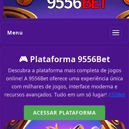
Menu
🎮 Plataforma 9556Bet
Descubra a plataforma mais completa de jogos
online! A 9556Bet oferece uma experiência única
com milhares de jogos, interface moderna e
recursos avançados. Tudo em um só lugar!
K55Bet
ACESSAR PLATAFORMA