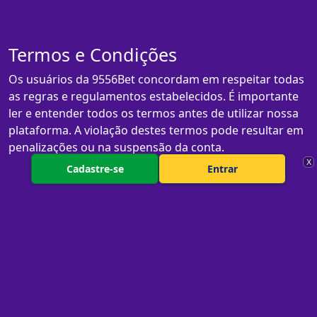
Termos e Condições
Os usuários da 9556Bet concordam em respeitar todas
as regras e regulamentos estabelecidos. É importante
ler e entender todos os termos antes de utilizar nossa
plataforma. A violação destes termos pode resultar em
penalizações ou na suspensão da conta.
X
Cadastre-se
Entrar