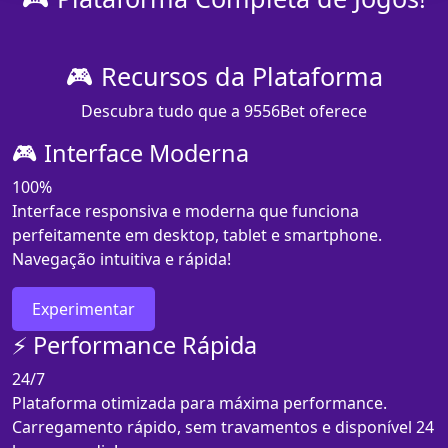
🎮 Recursos da Plataforma
Descubra tudo que a 9556Bet oferece
🎮 Interface Moderna
100%
Interface responsiva e moderna que funciona
perfeitamente em desktop, tablet e smartphone.
Navegação intuitiva e rápida!
Experimentar
⚡ Performance Rápida
24/7
Plataforma otimizada para máxima performance.
Carregamento rápido, sem travamentos e disponível 24