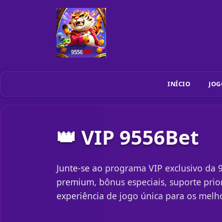
INÍCIO
JOG
👑 VIP 9556Bet
Junte-se ao programa VIP exclusivo da 9
premium, bônus especiais, suporte prio
experiência de jogo única para os melh