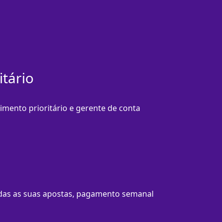
itário
imento prioritário e gerente de conta
P
das as suas apostas, pagamento semanal