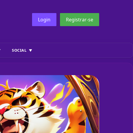
Login
Registrar-se
SOCIAL