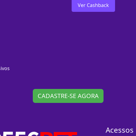
Ver Cashback
sivos
CADASTRE-SE AGORA
Acessos