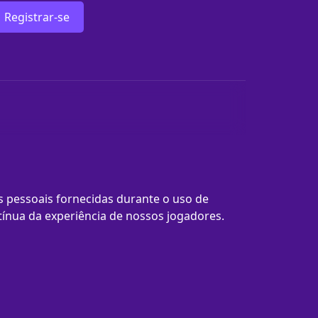
Registrar-se
s pessoais fornecidas durante o uso de
tínua da experiência de nossos jogadores.