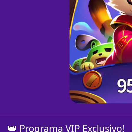
👑 Programa VIP Exclusivo!